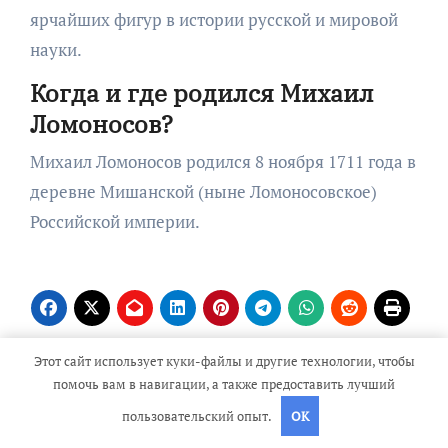
ярчайших фигур в истории русской и мировой
науки.
Когда и где родился Михаил
Ломоносов?
Михаил Ломоносов родился 8 ноября 1711 года в
деревне Мишанской (ныне Ломоносовское)
Российской империи.
Этот сайт использует куки-файлы и другие технологии, чтобы
Навигация
помочь вам в навигации, а также предоставить лучший
Биография Саши
Никита Тезин —
пользовательский опыт.
OK
по
Черного для детей —
талантливый