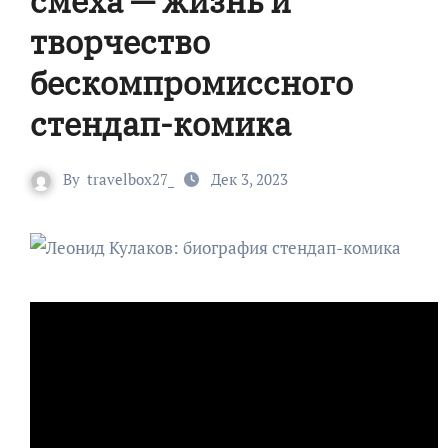
смеха — жизнь и
творчество
бескомпромиссного
стендап-комика
By
travelbox27_
Дек 3, 2023