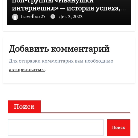
интернешнл» — история успеха,
музыка и судьбы участников
travelbox27_
Дек 3, 2023
Добавить комментарий
Для отправки комментария вам необходимо
авторизоваться
.
Поиск
Поиск