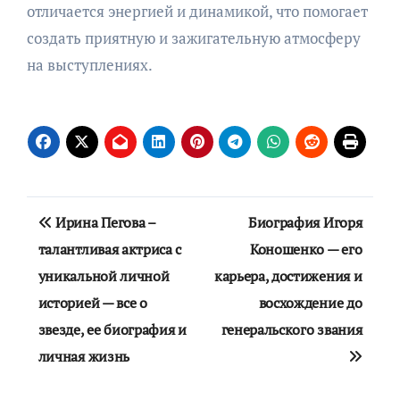
отличается энергией и динамикой, что помогает
создать приятную и зажигательную атмосферу
на выступлениях.
Навигация
Ирина Пегова –
Биография Игоря
по
талантливая актриса с
Коношенко — его
уникальной личной
карьера, достижения и
записям
историей — все о
восхождение до
звезде, ее биография и
генеральского звания
личная жизнь