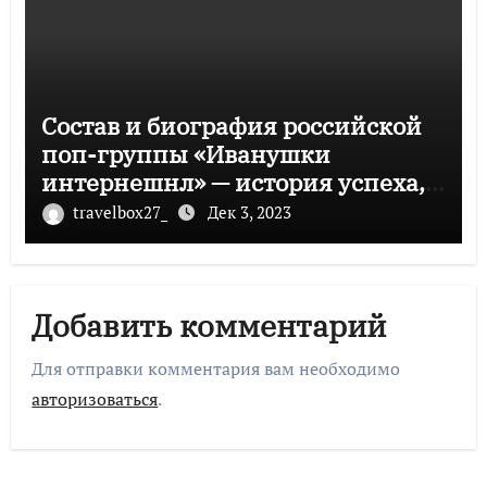
Состав и биография российской
поп-группы «Иванушки
интернешнл» — история успеха,
музыка и судьбы участников
travelbox27_
Дек 3, 2023
Добавить комментарий
Для отправки комментария вам необходимо
авторизоваться
.