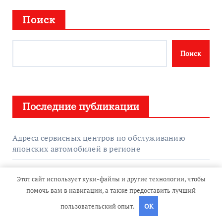
Поиск
Поиск
Последние публикации
Адреса сервисных центров по обслуживанию
японских автомобилей в регионе
Обзор классификации и областей применения
Этот сайт использует куки-файлы и другие технологии, чтобы
огнезащитных материалов для пассивной
помочь вам в навигации, а также предоставить лучший
противопожарной защиты
пользовательский опыт.
OK