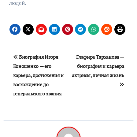
людей.
Навигация
Биография Игоря
Глафира Тарханова —
по
Коношенко — его
биография и карьера
карьера, достижения и
актрисы, личная жизнь
записям
восхождение до
генеральского звания