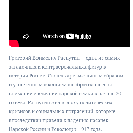
Григорий Ефимович Распутин — одна из самых
загадочных и контрверсиальных фигур в
истории России. Своим харизматичным образом
и утонченным обаянием он обратил на себя
внимание и влияние царской семьи в начале 20-
го века. Распутин жил в эпоху политических
кризисов и социальных потрясений, которые
впоследствии привели к падению насачек
Царской России и Революции 1917 года.