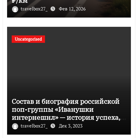
₽/км
travelbox27_
Фев 12, 2026
Uncategorised
Состав и биография российской
поп-группы «Иванушки
интернешнл» — история успеха,
музыка и судьбы участников
travelbox27_
Дек 3, 2023