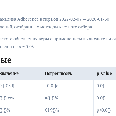
нализа Adherence в период 2022-02-07 — 2020-01-30.
дений, отобранных методом квотного отбора.
овского обновления веры с применением вычислительно
влен на α = 0.05.
ные
Значение
Погрешность
p-value
0.{:03d}
±0.0{}σ
0.0{}
{}.{} сек
±{}.{}%
0.0{}
{}.{}%
CI 9{}%
p<0.0{}