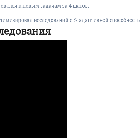
овался к новым задачам за 4 шагов.
оптимизировал исследований с % адаптивной способност
ледования