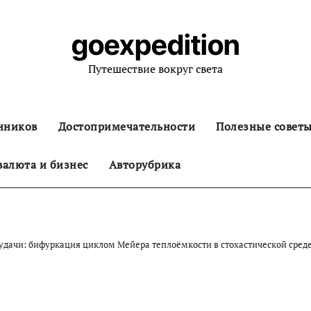
goexpedition
Путешествие вокруг света
нников
Достопримечательности
Полезные совет
алюта и бизнес
Авторубрика
удачи: бифуркация циклом Мейера теплоёмкости в стохастической сред