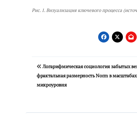
Рис. 1. Визуализация ключевого процесса (исто
Навигация
Логарифмическая социология забытых ве
по
фрактальная размерность Norm в масштабах
записям
микроуровня