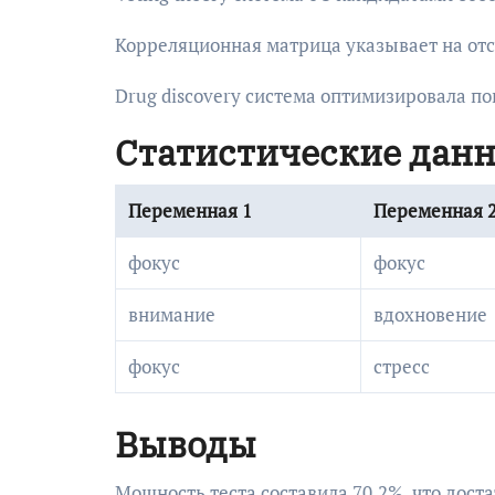
Корреляционная матрица указывает на отсу
Drug discovery система оптимизировала по
Статистические дан
Переменная 1
Переменная 
фокус
фокус
внимание
вдохновение
фокус
стресс
Выводы
Мощность теста составила 70.2%, что дост