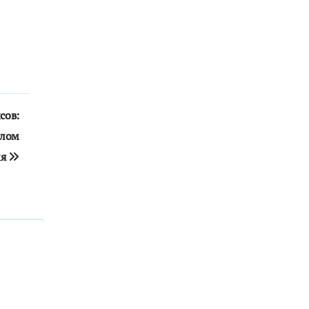
сов:
клом
ия