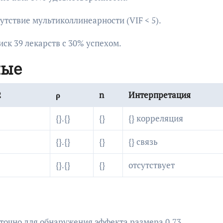
тствие мультиколлинеарности (VIF < 5).
иск 39 лекарств с 30% успехом.
ные
2
ρ
n
Интерпретация
{}.{}
{}
{} корреляция
{}.{}
{}
{} связь
{}.{}
{}
отсутствует
аточно для обнаружения эффекта размера 0.73.