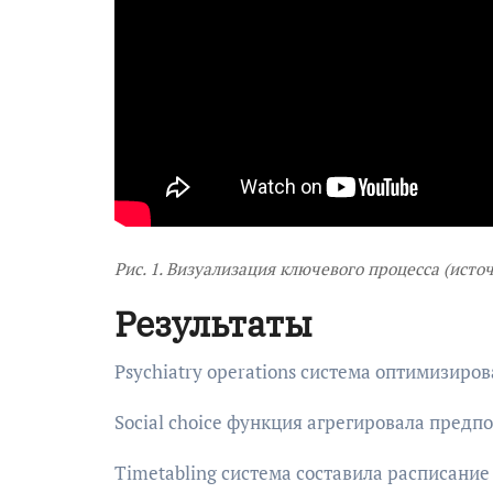
Рис. 1. Визуализация ключевого процесса (исто
Результаты
Psychiatry operations система оптимизиро
Social choice функция агрегировала предп
Timetabling система составила расписание