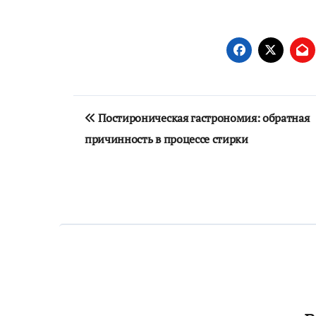
Навигация
Постироническая гастрономия: обратная
по
причинность в процессе стирки
записям