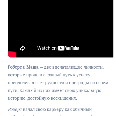
Роберт
и
Маша
— две впечатляющие личности,
которые прошли сложный путь к успеху,
преодолевая все трудности и преграды на своем
пути. Каждый из них имеет свою уникальную
историю, достойную восхищения.
Роберт
начал свою карьеру как обычный