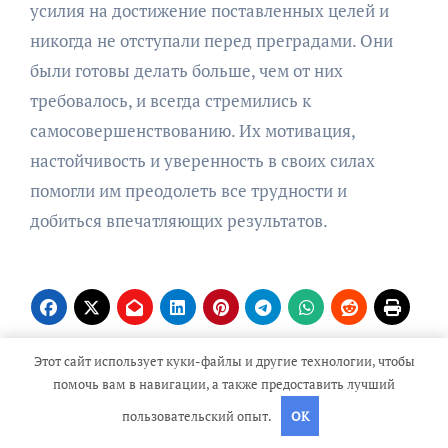
усилия на достижение поставленных целей и
никогда не отступали перед преградами. Они
были готовы делать больше, чем от них
требовалось, и всегда стремились к
самосовершенствованию. Их мотивация,
настойчивость и уверенность в своих силах
помогли им преодолеть все трудности и
добиться впечатляющих результатов.
Этот сайт использует куки-файлы и другие технологии, чтобы
Навигация
помочь вам в навигации, а также предоставить лучший
Чапман Анна —
Биография зоряна
пользовательский опыт.
OK
по
биография, описание и
Марченко — детство,