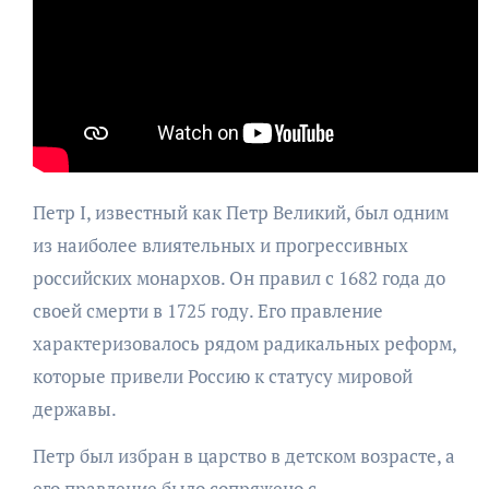
Петр I, известный как Петр Великий, был одним
из наиболее влиятельных и прогрессивных
российских монархов. Он правил с 1682 года до
своей смерти в 1725 году. Его правление
характеризовалось рядом радикальных реформ,
которые привели Россию к статусу мировой
державы.
Петр был избран в царство в детском возрасте, а
его правление было сопряжено с