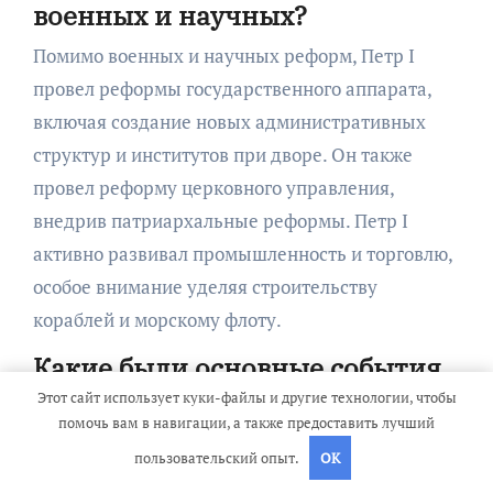
военных и научных?
Помимо военных и научных реформ, Петр I
провел реформы государственного аппарата,
включая создание новых административных
структур и институтов при дворе. Он также
провел реформу церковного управления,
внедрив патриархальные реформы. Петр I
активно развивал промышленность и торговлю,
особое внимание уделяя строительству
кораблей и морскому флоту.
Какие были основные события
в жизни Петра первого?
Этот сайт использует куки-файлы и другие технологии, чтобы
помочь вам в навигации, а также предоставить лучший
Основные события в жизни Петра первого
пользовательский опыт.
OK
включают в себя его восхождение на престол