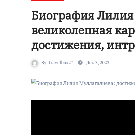
Биография Лилия
великолепная кар
достижения, инт
By
travelbox27_
Дек 3, 2023