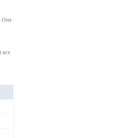
. Она
 все