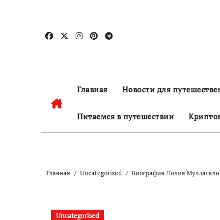
Перейти
к
содержанию
Главная
Новости для путешестве
Питаемся в путешествии
Криптов
Главная
Uncategorised
Биография Лилия Муллагалие
Uncategorised