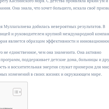
регу Каспийского моря. С детства проявляла яркий ум и
ия. Она знала, что хочет большего, искала своё призв
ия Муллагалиева добилась невероятных результатов. В
ьницей и руководителем крупной международной компан
рая является образцом эффективности и инновационнос
о не единственное, чем она знаменита. Она активно
 программ, поддерживает детские дома, больницы и др
сть и восхитительная энергия служат примером для мн
вных изменений в своих жизнях и окружающем мире.
дустрии