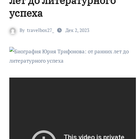
лет до литературного
успеха
By
travelbox27_
Дек 2, 2023