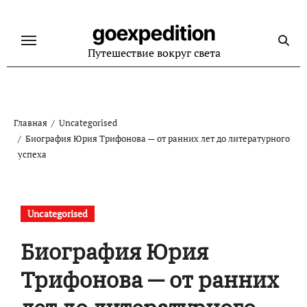
Перейти
к
goexpedition
содержанию
Путешествие вокруг света
Главная
Uncategorised
Биография Юрия Трифонова — от ранних лет до литературного
успеха
Uncategorised
Биография Юрия
Трифонова — от ранних