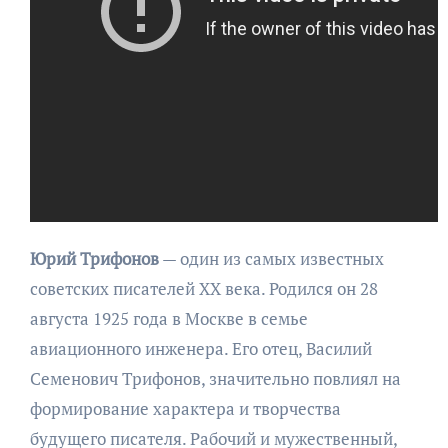
Юрий Трифонов
— один из самых известных
советских писателей XX века. Родился он 28
августа 1925 года в Москве в семье
авиационного инженера. Его отец, Василий
Семенович Трифонов, значительно повлиял на
формирование характера и творчества
будущего писателя. Рабочий и мужественный,