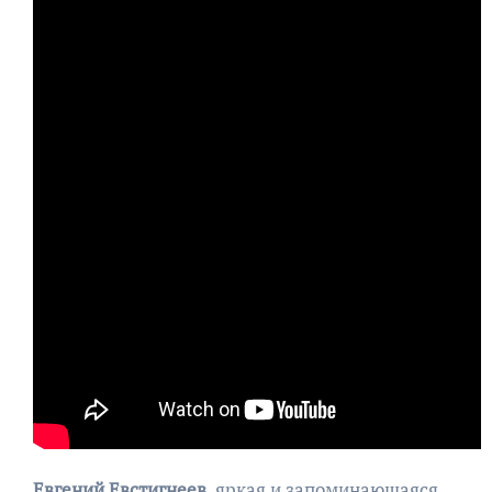
Евгений Евстигнеев
, яркая и запоминающаяся