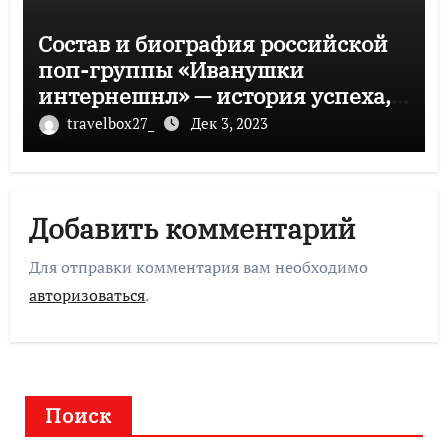
Состав и биография российской
поп-группы «Иванушки
интернешнл» — история успеха,
музыка и судьбы участников
travelbox27_
Дек 3, 2023
Добавить комментарий
Для отправки комментария вам необходимо
авторизоваться
.
Поиск