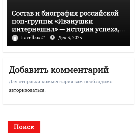
Состав и биография российской
поп-группы «Иванушки
интернешнл» — история успеха,
музыка и судьбы участников
travelbox27_
Дек 3, 2023
Добавить комментарий
Для отправки комментария вам необходимо
авторизоваться
.
Поиск