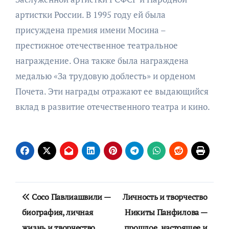
артистки России. В 1995 году ей была
присуждена премия имени Мосина –
престижное отечественное театральное
награждение. Она также была награждена
медалью «За трудовую доблесть» и орденом
Почета. Эти награды отражают ее выдающийся
вклад в развитие отечественного театра и кино.
Навигация
Сосо Павлиашвили —
Личность и творчество
по
биография, личная
Никиты Панфилова —
жизнь и творчество
прошлое, настоящее и