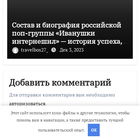
Состав и биография российской
поп-группы «Иванушки
интернешнл» — история успеха,
музыка и судьбы участников
travelbox27_
Дек 3, 2023
Добавить комментарий
Для отправки комментария вам необходимо
авторизоваться
.
Этот сайт использует куки-файлы и другие технологии, чтобы
помочь вам в навигации, а также предоставить лучший
пользовательский опыт.
OK