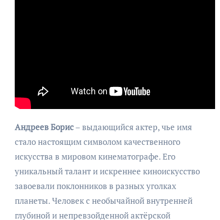
Андреев Борис
– выдающийся актер, чье имя
стало настоящим символом качественного
искусства в мировом кинематографе. Его
уникальный талант и искреннее киноискусство
завоевали поклонников в разных уголках
планеты. Человек с необычайной внутренней
глубиной и непревзойденной актёрской