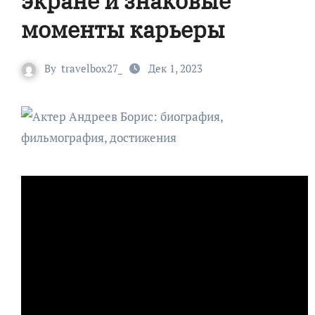
экране и знаковые
моменты карьеры
By
travelbox27_
Дек 1, 2023