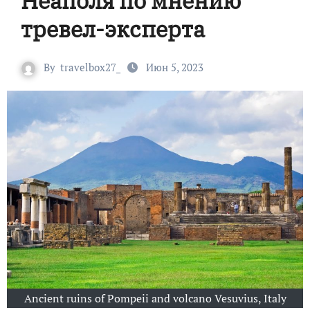
Неаполя по мнению
тревел-эксперта
By
travelbox27_
Июн 5, 2023
Ancient ruins of Pompeii and volcano Vesuvius, Italy