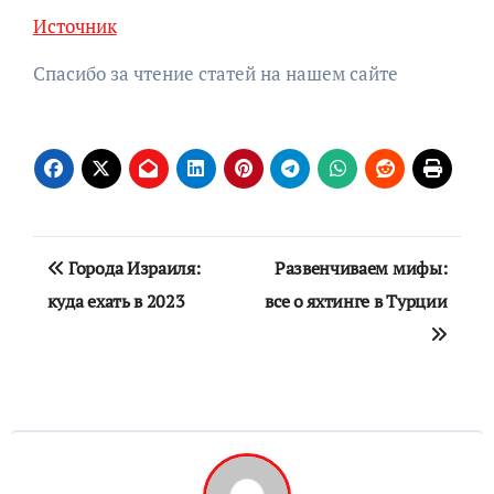
Источник
Спасибо за чтение статей на нашем сайте
Навигация
Города Израиля:
Развенчиваем мифы:
по
куда ехать в 2023
все о яхтинге в Турции
записям