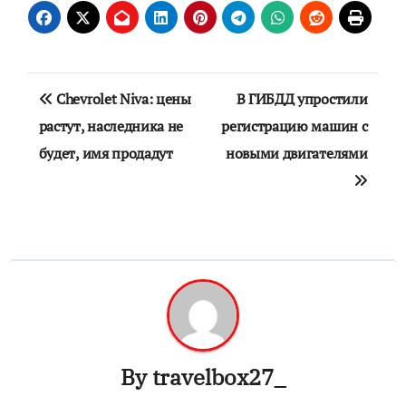
Навигация
Chevrolet Niva: цены
В ГИБДД упростили
по
растут, наследника не
регистрацию машин с
будет, имя продадут
новыми двигателями
записям
By
travelbox27_