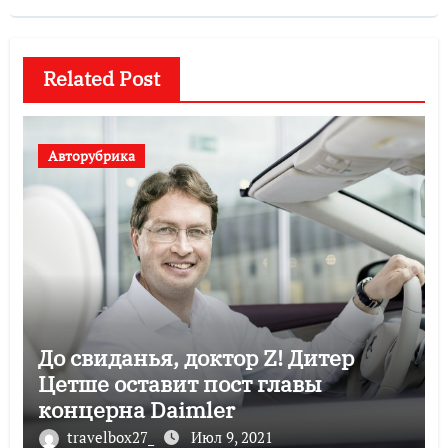
Related Post
Авторубрика
До свиданья, доктор Z! Дитер
Цетше оставит пост главы
концерна Daimler
travelbox27_
Июл 9, 2021