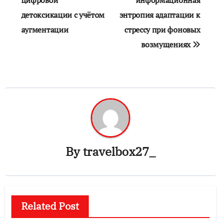
цифровой
информационная
детоксикации с учётом
энтропия адаптации к
аугментации
стрессу при фоновых
возмущениях
By
travelbox27_
Related Post