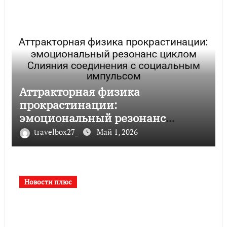
Аттракторная физика
прокрастинации:
эмоциональный резонанс
циклом Слияния соединения с
travelbox27_
Май 1, 2026
социальным импульсом
Новости плюс