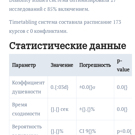
исследований с 85% включением.
Timetabling система составила расписание 173
курсов с 0 конфликтами.
Статистические данные
p-
Параметр
Значение
Погрешность
value
Коэффициент
0.{:03d}
±0.0{}σ
0.0{}
душевности
Время
{}.{} сек
±{}.{}%
0.0{}
сходимости
Вероятность
{}.{}%
CI 9{}%
p<0.0{}