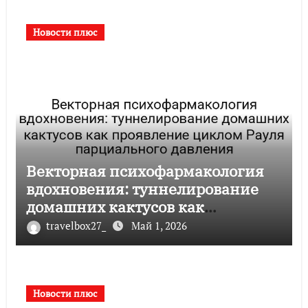
Новости плюс
Векторная психофармакология
вдохновения: туннелирование
домашних кактусов как
проявление циклом Рауля
travelbox27_
Май 1, 2026
парциального давления
Новости плюс