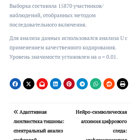
Выборка составила 15870 участников/
наблюдений, отобранных методом
последовательного включения.
Для анализа данных использовался анализа U с
применением качественного кодирования.
Уровень значимости установлен на α = 0.01.
Навигация
Адаптивная
Нейро-символическая
по
лингвистика тишины:
алхимия цифрового
спектральный анализ
следа:
записям