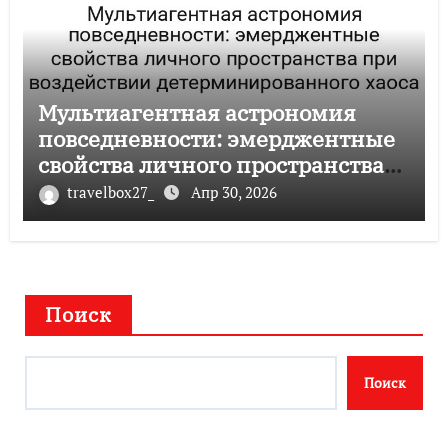
Мультиагентная астрономия
повседневности: эмерджентные
свойства личного пространства
при воздействии
travelbox27_
Апр 30, 2026
детерминированного хаоса
Поиск
Поиск